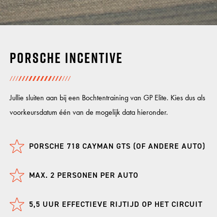
INCENTIVES
Porsche incentive
GP CARS
SHOWROOM
Jullie sluiten aan bij een Bochtentraining van GP Elite. Kies dus als
voorkeursdatum één van de mogelijk data hieronder.
SHOP
PORSCHE 718 CAYMAN GTS (OF ANDERE AUTO)
AGENDA
MAX. 2 PERSONEN PER AUTO
5,5 UUR EFFECTIEVE RIJTIJD OP HET CIRCUIT
VACATURES