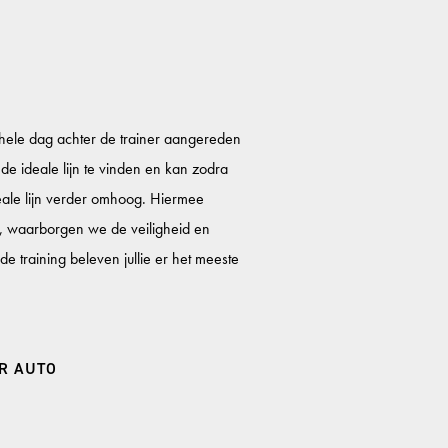
ehele dag achter de trainer aangereden
l de ideale lijn te vinden en kan zodra
deale lijn verder omhoog. Hiermee
ve, waarborgen we de veiligheid en
 training beleven jullie er het meeste
ER AUTO