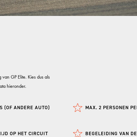
KNAF
KNAF
KNAF 
GP TRACKDAYS
GP T
TRACKDAY MIDDAG
CIRCU
TRACKDAY AVOND
TT CI
g van GP Elite. Kies dus als
ata hieronder.
TRACKDAY HELE DAG
LAUSI
TRACKDAY ZOLDER
HOCK
S (OF ANDERE AUTO)
MAX. 2 PERSONEN P
EXCLUSIVE TRACKDAY
VALL
PORSCHE ONLY TRACKDAY
PORT
IJD OP HET CIRCUIT
BEGELEIDING VAN DE
PORSCHE EXCLUSIVE TRACKDAY