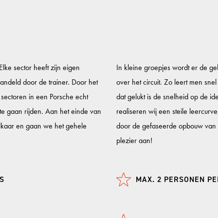
Elke sector heeft zijn eigen
In kleine groepjes wordt er de g
andeld door de trainer. Door het
over het circuit. Zo leert men sne
 sectoren in een Porsche echt
dat gelukt is de snelheid op de i
e gaan rijden. Aan het einde van
realiseren wij een steile leercur
elkaar en gaan we het gehele
door de gefaseerde opbouw van de
plezier aan!
S
MAX. 2 PERSONEN P