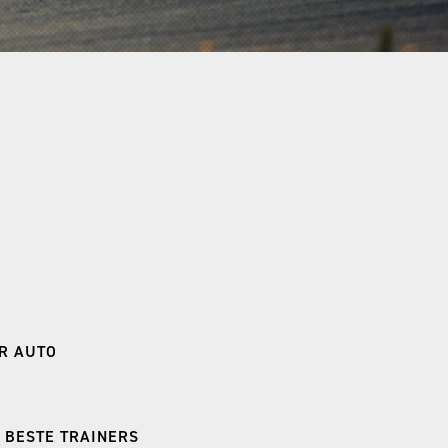
 COUREUROPLEIDING
 OPFRISCURSUS
LICENTIEVERLENGING
ESTDAYS
IT ZANDVOORT
RCUIT ASSEN
TZRING
ENHEIMRING
ER AUTO
ELUNGA
IMÃO
 BESTE TRAINERS