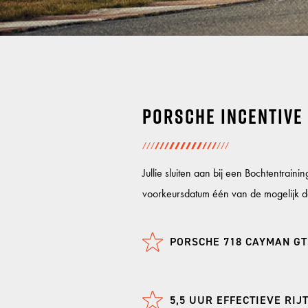
GP RALLY
Porsche incentive
RALLYTRAINING 1 MEPPEN
RALLYTRAINING 1 WEEZE
Jullie sluiten aan bij een Bochtentrainin
voorkeursdatum één van de mogelijk d
RALLYTRAINING 2 METTET
RALLYTRAINING 2 ZANDVOORT
PORSCHE 718 CAYMAN GT
RALLYTRAINING 3 FINLAND
RALLYTRAINING 3 WALES
5,5 UUR EFFECTIEVE RIJT
RALLYTRAINING 3 AREA 39