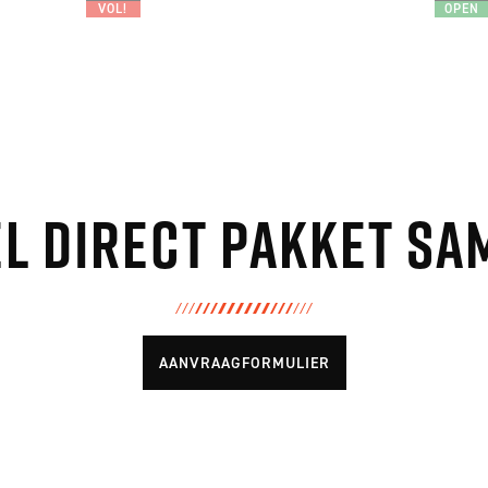
VOL!
OPEN
el direct pakket sa
AANVRAAGFORMULIER