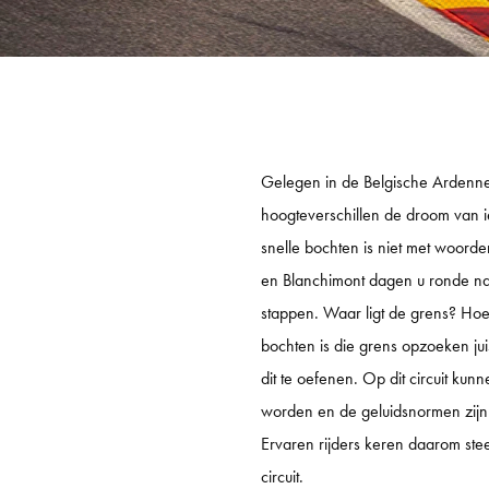
KNAF
KNAF
KNAF 
GP TRACKDAYS
GP T
Gelegen in de Belgische Ardennen
hoogteverschillen de droom van ie
TRACKDAY MIDDAG
CIRCU
snelle bochten is niet met woord
TRACKDAY AVOND
TT CI
en Blanchimont dagen u ronde na 
TRACKDAY HELE DAG
LAUSI
stappen. Waar ligt de grens? Hoe 
bochten is die grens opzoeken jui
TRACKDAY ZOLDER
HOCK
dit te oefenen. Op dit circuit ku
EXCLUSIVE TRACKDAY
VALL
worden en de geluidsnormen zijn 
PORSCHE ONLY TRACKDAY
PORT
Ervaren rijders keren daarom stee
circuit.
PORSCHE EXCLUSIVE TRACKDAY