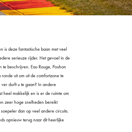
 COUREUROPLEIDING
 OPFRISCURSUS
LICENTIEVERLENGING
ESTDAYS
 is deze fantastische baan met veel
dere serieuze rijder. Het gevoel in de
IT ZANDVOORT
en te beschrijven. Eau Rouge, Pouhon
RCUIT ASSEN
ronde uit om uit de comfortzone te
TZRING
ver durft u te gaan? In andere
st heel makkelijk en is er de ruimte om
ENHEIMRING
nnen zeer hoge snelheden bereikt
ELUNGA
soepeler dan op veel andere circuits.
IMÃO
ds opnieuw terug naar dit heerlijke