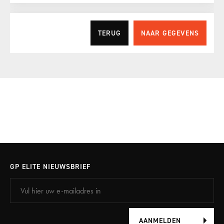
TERUG
NAAR GEGEVENS
Uw gegevens
Vul hier de gegevens aan die we nodig hebben om uw bestelling
te verifiëren.
Vul uw gegevens in
GP ELITE NIEUWSBRIEF
Heeft u al een account? Log dan in met de
onderstaande knop.
AANMELDEN