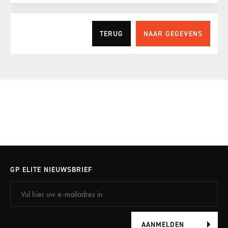
TERUG
NAAR GEGEVENS
Uw gegevens
Vul hier de gegevens aan die we nodig hebben om uw bestelling
te verifiëren.
Vul uw gegevens in
GP ELITE NIEUWSBRIEF
Heeft u al een account? Log dan in met de
onderstaande knop.
AANMELDEN